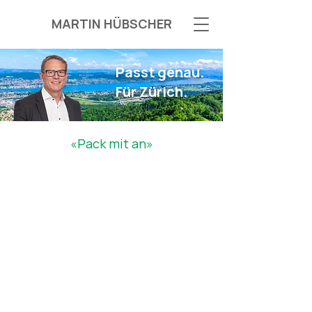
MARTIN HÜBSCHER
Passt genau.
Für Zürich.
«Pack mit an»
Beitreten
und
Spenden