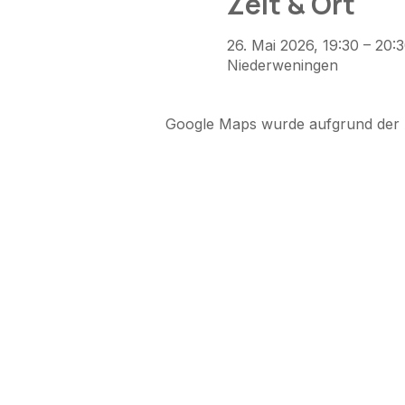
Zeit & Ort
26. Mai 2026, 19:30 – 20:
Niederweningen
Google Maps wurde aufgrund der An
Martin Hübscher
Liebensberg 42-44
8543 Bertschikon
martin@martinhuebscher.c