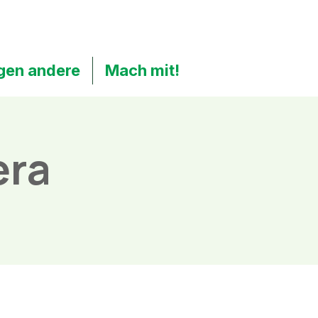
gen andere
Mach mit!
era