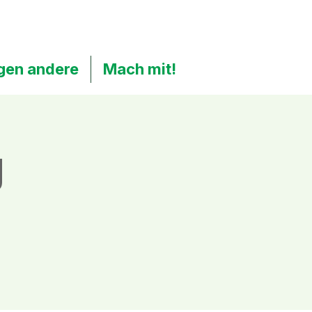
gen andere
Mach mit!
g