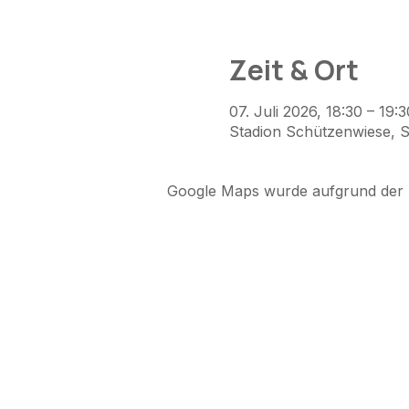
Zeit & Ort
07. Juli 2026, 18:30 – 19:3
Stadion Schützenwiese, 
Google Maps wurde aufgrund der An
Martin Hübscher
Liebensberg 42-44
8543 Bertschikon
martin@martinhuebscher.c